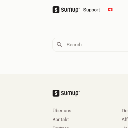
Support
Change 
Search
Über uns
De
Kontakt
Af