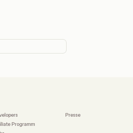
country
velopers
Presse
filiate Programm