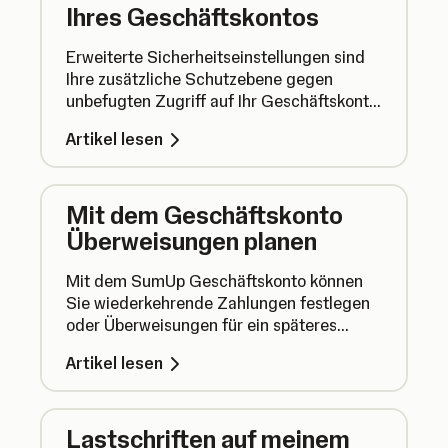
Ihres Geschäftskontos
Erweiterte Sicherheitseinstellungen sind
Ihre zusätzliche Schutzebene gegen
unbefugten Zugriff auf Ihr Geschäftskonto.
So richten Sie sie ein, um Ihr Geld zu
Artikel lesen
schützen.
Mit dem Geschäftskonto
Überweisungen planen
Mit dem SumUp Geschäftskonto können
Sie wiederkehrende Zahlungen festlegen
oder Überweisungen für ein späteres
Datum planen. Weniger Kopfzerbrechen,
Artikel lesen
keine vergessenen Zahlungen mehr.
Lastschriften auf meinem