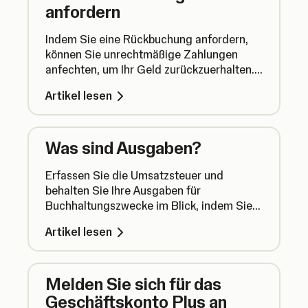
anfordern
Indem Sie eine Rückbuchung anfordern,
können Sie unrechtmäßige Zahlungen
anfechten, um Ihr Geld zurückzuerhalten.
Rückbuchungen sind jedoch nicht ganz
Artikel lesen
unkompliziert und nicht immer erfolgreich.
Hier erfahren Sie alles, was Sie wissen
müssen.
Was sind Ausgaben?
Erfassen Sie die Umsatzsteuer und
behalten Sie Ihre Ausgaben für
Buchhaltungszwecke im Blick, indem Sie
die wichtigsten Informationen zu Ihren
Artikel lesen
Geschäftsausgaben an zentraler Stelle
speichern.
Melden Sie sich für das
Geschäftskonto Plus an