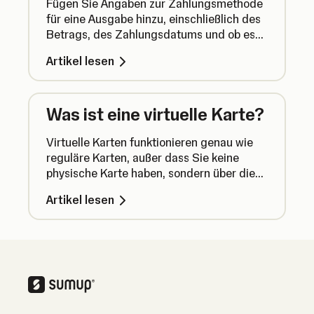
Fügen Sie Angaben zur Zahlungsmethode
für eine Ausgabe hinzu, einschließlich des
Betrags, des Zahlungsdatums und ob es
sich um eine Ratenzahlung gehandelt hat.
Artikel lesen
Was ist eine virtuelle Karte?
Virtuelle Karten funktionieren genau wie
reguläre Karten, außer dass Sie keine
physische Karte haben, sondern über die
SumUp App auf Ihre Karte zugreifen und
Artikel lesen
diese verwenden können.