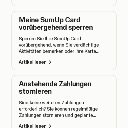
Meine SumUp Card
vorübergehend sperren
Sperren Sie Ihre SumUp Card
vorübergehend, wenn Sie verdächtige
Aktivitäten bemerken oder Ihre Karte
verlegt haben. Sie können die Karte später
Artikel lesen
im Handumdrehen wieder entsperren.
Anstehende Zahlungen
stornieren
Sind keine weiteren Zahlungen
erforderlich? Sie können regelmäßige
Zahlungen stornieren und geplante
Überweisungen abbrechen, noch bevor das
Artikel lesen
Geld von Ihrem Geschäftskonto abgebucht