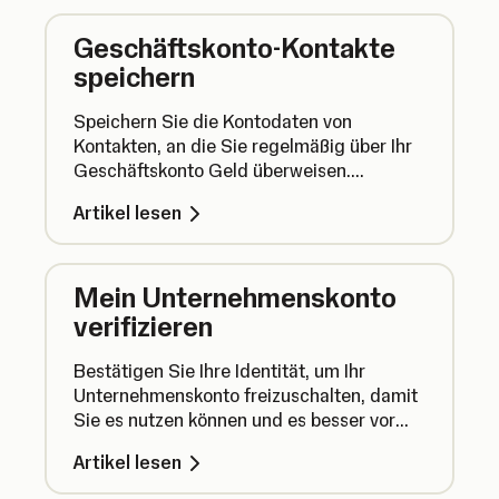
Geschäftskonto-Kontakte
speichern
Speichern Sie die Kontodaten von
Kontakten, an die Sie regelmäßig über Ihr
Geschäftskonto Geld überweisen.
Bearbeiten Sie Kontakte oder entfernen
Artikel lesen
Sie sie vollständig, um Ihre Kontaktliste
aktuell zu halten.
Mein Unternehmenskonto
verifizieren
Bestätigen Sie Ihre Identität, um Ihr
Unternehmenskonto freizuschalten, damit
Sie es nutzen können und es besser vor
Betrug geschützt ist.
Artikel lesen