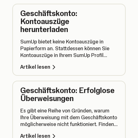
Geschäftskonto:
Kontoauszüge
herunterladen
SumUp bietet keine Kontoauszüge in
Papierform an. Stattdessen können Sie
Kontoauszüge in Ihrem SumUp Profil
einsehen und herunterladen. Es ist schnell,
Artikel lesen
einfach und schont die Bäume.
Geschäftskonto: Erfolglose
Überweisungen
Es gibt eine Reihe von Gründen, warum
Ihre Überweisung mit dem Geschäftskonto
möglicherweise nicht funktioniert. Finden
Sie heraus, woran Überweisungen
Artikel lesen
scheitern und was Sie dagegen tun