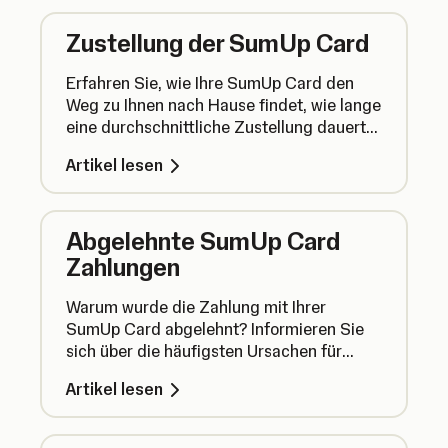
erfahren Sie, wie es funktioniert.
Zustellung der SumUp Card
Erfahren Sie, wie Ihre SumUp Card den
Weg zu Ihnen nach Hause findet, wie lange
eine durchschnittliche Zustellung dauert
und was passiert, wenn Ihre Karte durch
Artikel lesen
die Post verloren geht.
Abgelehnte SumUp Card
Zahlungen
Warum wurde die Zahlung mit Ihrer
SumUp Card abgelehnt? Informieren Sie
sich über die häufigsten Ursachen für
fehlgeschlagene Kartenzahlungen und
Artikel lesen
erfahren Sie, wie Sie das Problem beheben
können.