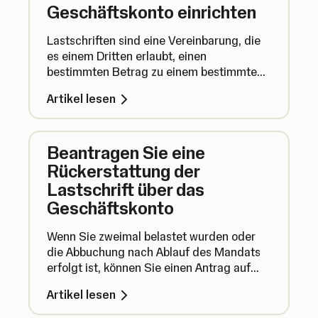
Geschäftskonto einrichten
Lastschriften sind eine Vereinbarung, die
es einem Dritten erlaubt, einen
bestimmten Betrag zu einem bestimmten
Datum von Ihrem Konto abzubuchen. Hier
Artikel lesen
erfahren Sie, wie Sie eine Lastschrift mit
Ihrem SumUp Geschäftskonto einrichten.
Beantragen Sie eine
Rückerstattung der
Lastschrift über das
Geschäftskonto
Wenn Sie zweimal belastet wurden oder
die Abbuchung nach Ablauf des Mandats
erfolgt ist, können Sie einen Antrag auf
Rückerstattung der Lastschrift stellen.
Artikel lesen