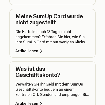
wird.
Meine SumUp Card wurde
nicht zugestellt
Die Karte ist nach 13 Tagen nicht
angekommen? Erfahren Sie hier, wie Sie
Ihre SumUp Card mit nur wenigen Klicks
erneut bestellen können. Und so geht's.
Artikel lesen
Was ist das
Geschäftskonto?
Verwalten Sie Ihr Geld mit dem SumUp
Geschäftskonto bequem an einem
zentralen Ort. Senden und empfangen Sie
Überweisungen und erhalten Sie
Artikel lesen
Auszahlungen für Transaktionen mit