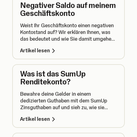
Negativer Saldo auf meinem
Geschäftskonto
Weist Ihr Geschäftskonto einen negativen
Kontostand auf? Wir erklären Ihnen, was
das bedeutet und wie Sie damit umgehen
sollten.
Artikel lesen
Was ist das SumUp
Renditekonto?
Bewahre deine Gelder in einem
dedizierten Guthaben mit dem SumUp
Zinsguthaben auf und sieh zu, wie sie
gemeinsam mit deinem Unternehmen
Artikel lesen
wachsen – während du jederzeit freien
Zugriff auf dein Geld behältst.