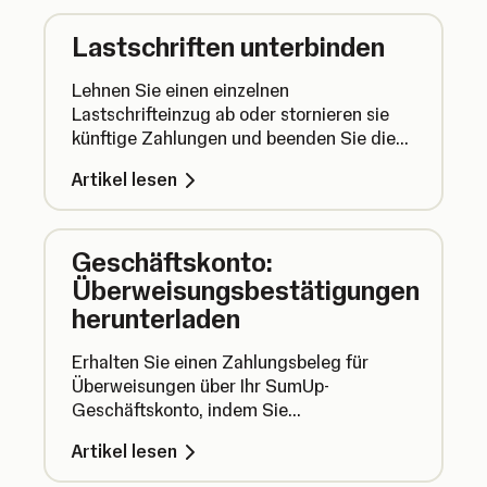
Lastschriften unterbinden
Lehnen Sie einen einzelnen
Lastschrifteinzug ab oder stornieren sie
künftige Zahlungen und beenden Sie die
Einzugsermächtigung.
Artikel lesen
Geschäftskonto:
Überweisungsbestätigungen
herunterladen
Erhalten Sie einen Zahlungsbeleg für
Überweisungen über Ihr SumUp-
Geschäftskonto, indem Sie
Überweisungsauszüge als PDF-Dateien
Artikel lesen
herunterladen.