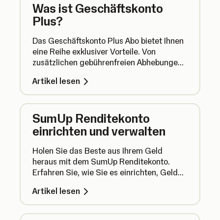
Was ist Geschäftskonto
Plus?
Das Geschäftskonto Plus Abo bietet Ihnen
eine Reihe exklusiver Vorteile. Von
zusätzlichen gebührenfreien Abhebungen
am Geldautomaten über mehrere SumUp
Artikel lesen
Cards bis hin zum 24/7 Premium-Support
– entdecken Sie alle Vorteile Ihres Abos.
SumUp Renditekonto
einrichten und verwalten
Holen Sie das Beste aus Ihrem Geld
heraus mit dem SumUp Renditekonto.
Erfahren Sie, wie Sie es einrichten, Geld
ein- und auszahlen und Ihre Erträge im
Artikel lesen
Blick behalten