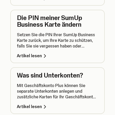
SumUp schon am nächsten Tag.
Die PIN meiner SumUp
Business Karte ändern
Setzen Sie die PIN Ihrer SumUp Business
Karte zurück, um Ihre Karte zu schützen,
falls Sie sie vergessen haben oder
vermuten, dass sie unbefugt verwendet
Artikel lesen
wurde.
Was sind Unterkonten?
Mit Geschäftskonto Plus können Sie
separate Unterkonten anlegen und
zusätzliche Karten für Ihr Geschäftskonto
bestellen. So haben Sie mehr Flexibilität
Artikel lesen
bei der Verwaltung Ihrer Gelder und
können problemlos Geld zurücklegen. Hier