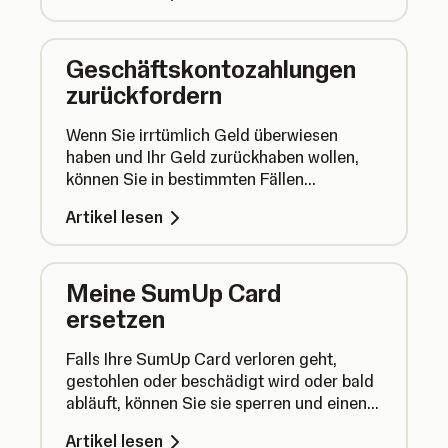
Geschäftskontozahlungen
zurückfordern
Wenn Sie irrtümlich Geld überwiesen
haben und Ihr Geld zurückhaben wollen,
können Sie in bestimmten Fällen
versuchen, es zurückzufordern. Erfahren
Artikel lesen
Sie hier, wie Sie dies tun können.
Meine SumUp Card
ersetzen
Falls Ihre SumUp Card verloren geht,
gestohlen oder beschädigt wird oder bald
abläuft, können Sie sie sperren und einen
Ersatz anfordern.
Artikel lesen