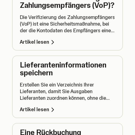
Zahlungsempfängers (VoP)?
Die Verifizierung des Zahlungsempfängers
(VoP) ist eine Sicherheitsmaßnahme, bei
der die Kontodaten des Empfängers einer
Überweisung überprüft werden, um
Artikel lesen
sicherzustellen, dass das Geld an die
richtige Stelle gesendet wird. Hier
erfahren Sie, was Sie darüber wissen
Lieferanteninformationen
sollten.
speichern
Erstellen Sie ein Verzeichnis Ihrer
Lieferanten, damit Sie Ausgaben
Lieferanten zuordnen können, ohne die
Angaben jedes Mal neu hinzufügen zu
Artikel lesen
müssen.
Eine Rückbuchung