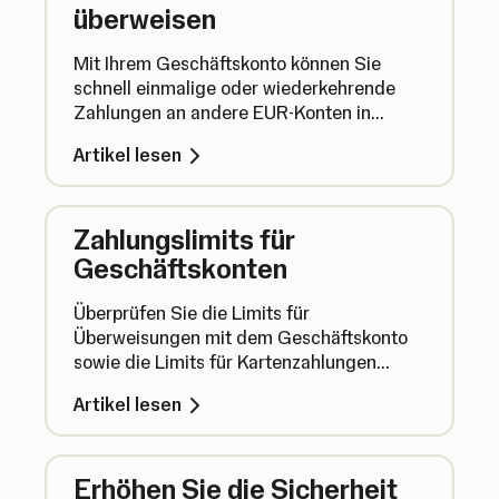
überweisen
Mit Ihrem Geschäftskonto können Sie
schnell einmalige oder wiederkehrende
Zahlungen an andere EUR-Konten in
SEPA-Ländern senden, um Ihre Finanzen
Artikel lesen
zu verwalten.
Zahlungslimits für
Geschäftskonten
Überprüfen Sie die Limits für
Überweisungen mit dem Geschäftskonto
sowie die Limits für Kartenzahlungen
online und im Geschäft mit der SumUp
Artikel lesen
Business Card.
Erhöhen Sie die Sicherheit