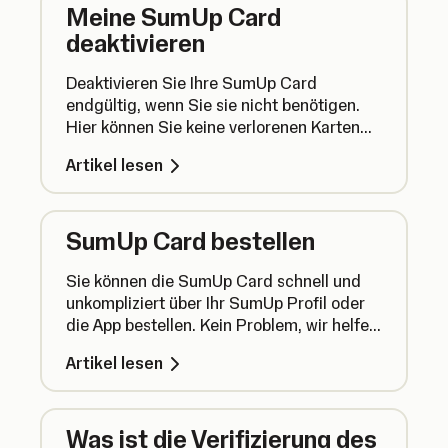
Meine SumUp Card
deaktivieren
Deaktivieren Sie Ihre SumUp Card
endgültig, wenn Sie sie nicht benötigen.
Hier können Sie keine verlorenen Karten
sperren. Die Anleitung für die erneute
Artikel lesen
Bestellung der Karte finden Sie unten auf
der Seite.
SumUp Card bestellen
Sie können die SumUp Card schnell und
unkompliziert über Ihr SumUp Profil oder
die App bestellen. Kein Problem, wir helfen
Ihnen gerne.
Artikel lesen
Was ist die Verifizierung des