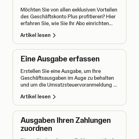
Möchten Sie von allen exklusiven Vorteilen
des Geschäftskonto Plus profitieren? Hier
erfahren Sie, wie Sie Ihr Abo einrichten
und sofort loslegen können.
Artikel lesen
Eine Ausgabe erfassen
Erstellen Sie eine Ausgabe, um Ihre
Geschäftsausgaben im Auge zu behalten
und um die Umsatzsteuervoranmeldung zu
erleichtern. Per Geschäftskonto getätigte
Artikel lesen
Zahlungen werden automatisch
hinzugefügt.
Ausgaben Ihren Zahlungen
zuordnen