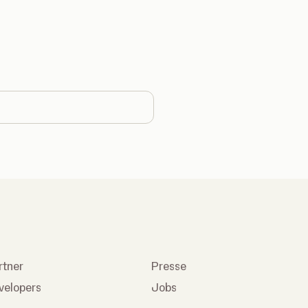
country
rtner
Presse
velopers
Jobs