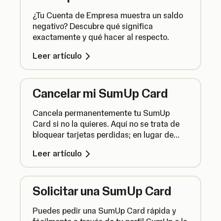
¿Tu Cuenta de Empresa muestra un saldo
negativo? Descubre qué significa
exactamente y qué hacer al respecto.
Leer artículo
Cancelar mi SumUp Card
Cancela permanentemente tu SumUp
Card si no la quieres. Aquí no se trata de
bloquear tarjetas perdidas; en lugar de
eso, desplázate hasta el final de la página
Leer artículo
para saber cómo volver a pedir una.
Solicitar una SumUp Card
Puedes pedir una SumUp Card rápida y