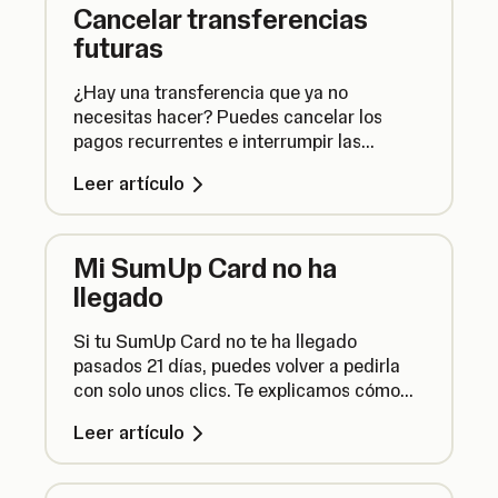
Cancelar transferencias
futuras
¿Hay una transferencia que ya no
necesitas hacer? Puedes cancelar los
pagos recurrentes e interrumpir las
transferencias programadas antes de que
Leer artículo
el dinero salga de tu Cuenta de Empresa.
Mi SumUp Card no ha
llegado
Si tu SumUp Card no te ha llegado
pasados 21 días, puedes volver a pedirla
con solo unos clics. Te explicamos cómo
hacerlo.
Leer artículo