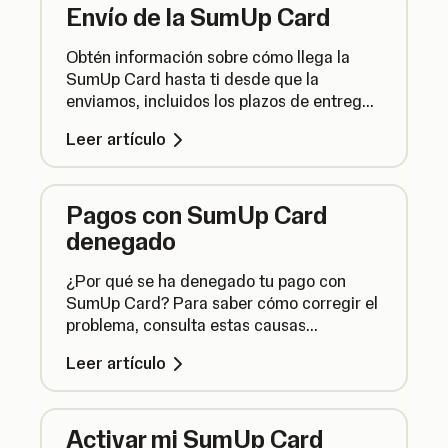
Envío de la SumUp Card
Obtén información sobre cómo llega la
SumUp Card hasta ti desde que la
enviamos, incluidos los plazos de entrega
esperados o lo que hacemos si la tarjeta
Leer artículo
se pierde en el camino.
Pagos con SumUp Card
denegado
¿Por qué se ha denegado tu pago con
SumUp Card? Para saber cómo corregir el
problema, consulta estas causas
habituales por las que fallan los pagos con
Leer artículo
tarjeta.
Activar mi SumUp Card