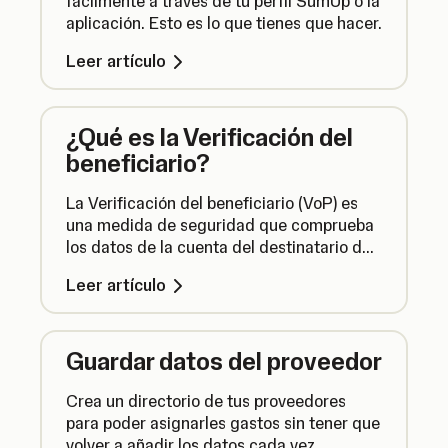
fácilmente a través de tu perfil SumUp o la
aplicación. Esto es lo que tienes que hacer.
Leer artículo
¿Qué es la Verificación del
beneficiario?
La Verificación del beneficiario (VoP) es
una medida de seguridad que comprueba
los datos de la cuenta del destinatario de
una transferencia para garantizar que el
Leer artículo
dinero se envía al lugar correcto. Esto es lo
que necesitas saber al respecto.
Guardar datos del proveedor
Crea un directorio de tus proveedores
para poder asignarles gastos sin tener que
volver a añadir los datos cada vez.