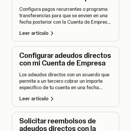
Configura pagos recurrentes o programa
transferencias para que se envíen en una
fecha posterior con la Cuenta de Empresa
SumUp y olvida el estrés que supone tener
Leer artículo
que hacer pagos.
Configurar adeudos directos
con mi Cuenta de Empresa
Los adeudos directos son un acuerdo que
permite a un tercero cobrar un importe
específico de tu cuenta en una fecha
determinada. A continuación te
Leer artículo
explicamos cómo configurar un adeudo
directo en tu Cuenta de Empresa SumUp.
Solicitar reembolsos de
adeudos directos con la