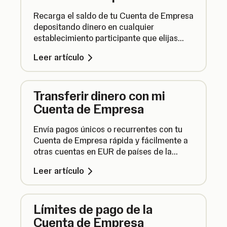
Recarga el saldo de tu Cuenta de Empresa
depositando dinero en cualquier
establecimiento participante que elijas
usando un código de barras generado en
Leer artículo
la aplicación SumUp Business.
Transferir dinero con mi
Cuenta de Empresa
Envía pagos únicos o recurrentes con tu
Cuenta de Empresa rápida y fácilmente a
otras cuentas en EUR de países de la
SEPA para gestionar tus finanzas.
Leer artículo
Límites de pago de la
Cuenta de Empresa