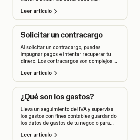
Leer artículo
Solicitar un contracargo
Al solicitar un contracargo, puedes
impugnar pagos e intentar recuperar tu
dinero. Los contracargos son complejos y
no siempre se resuelven favorablemente.
Leer artículo
Esto es lo que necesitas saber.
¿Qué son los gastos?
Lleva un seguimiento del IVA y supervisa
los gastos con fines contables guardando
los datos de gastos de tu negocio para
poder gestionar todos tus gastos en un
Leer artículo
mismo sitio.