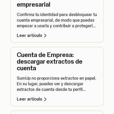
empresarial
Confirma tu identidad para desbloquear tu
cuenta empresarial, de modo que puedas
empezar a usarla y contribuir a protegerla
contra actividades fraudulentas.
Leer artículo
Cuenta de Empresa:
descargar extractos de
cuenta
SumUp no proporciona extractos en papel.
En su lugar, puedes ver y descargar
extractos de cuenta desde tu perfil
SumUp. Es rápido, sencillo y más
Leer artículo
respetuoso con los árboles.