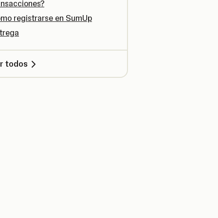
ansacciones?
mo registrarse en SumUp
trega
r todos