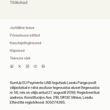
Töökohad
Juriidiline teave
Privaatsuse sätted
Kasutajatingimused
Küpsised
Teenuse olek
SumUp EU Payments UAB tegutseb Leedu Panga poolt
väljastatud e-raha asutuse tegevusloa alusel (tegevusloa
nr 56, mis on välja antud 27. augustil 2019). Registreeritud
aadress: Konstitucijos Ave. 21B, 08130 Vilnius, Leedu.
Ettevõtte registrikood: 305074395.