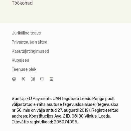
Töökohad
Juriidiline teave
Privaatsuse sätted
Kasutajatingimused
Küpsised
Teenuse olek
SumUp EU Payments UAB tegutseb Leedu Panga poolt
väljastatud e-raha asutuse tegevusloa alusel (tegevusloa
nr 56, mis on välja antud 27. augustil 2019). Registreeritud
aadress: Konstitucijos Ave. 21B, 08130 Vilnius, Leedu.
Ettevõtte registrikood: 305074395.