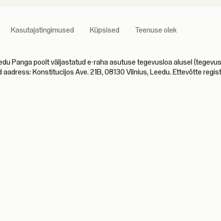
Kasutajatingimused
Küpsised
Teenuse olek
anga poolt väljastatud e-raha asutuse tegevusloa alusel (tegevusloa
d aadress: Konstitucijos Ave. 21B, 08130 Vilnius, Leedu. Ettevõtte reg