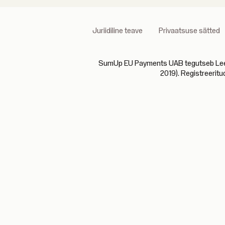
Juriidiline teave
Privaatsuse sätted
SumUp EU Payments UAB tegutseb Leedu P
2019). Registreeritu