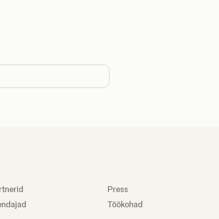
ntry
rtnerid
Press
endajad
Töökohad