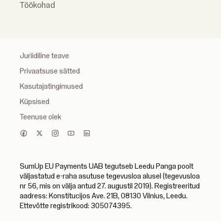
Töökohad
Juriidiline teave
Privaatsuse sätted
Kasutajatingimused
Küpsised
Teenuse olek
SumUp EU Payments UAB tegutseb Leedu Panga poolt
väljastatud e-raha asutuse tegevusloa alusel (tegevusloa
nr 56, mis on välja antud 27. augustil 2019). Registreeritud
aadress: Konstitucijos Ave. 21B, 08130 Vilnius, Leedu.
Ettevõtte registrikood: 305074395.