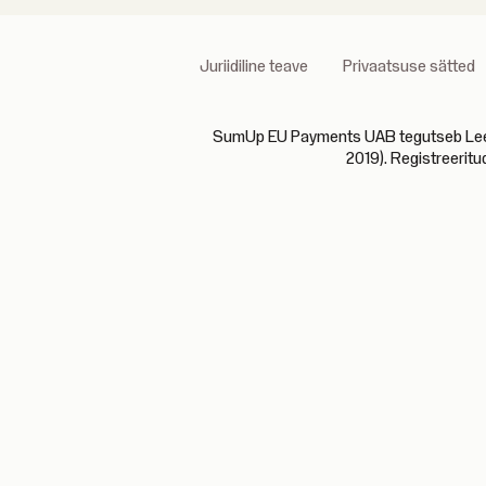
Juriidiline teave
Privaatsuse sätted
SumUp EU Payments UAB tegutseb Leedu P
2019). Registreeritu