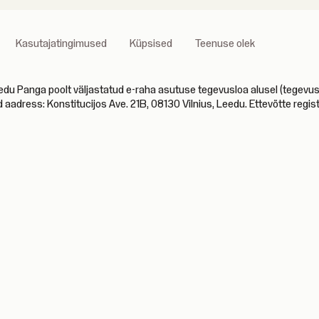
Kasutajatingimused
Küpsised
Teenuse olek
anga poolt väljastatud e-raha asutuse tegevusloa alusel (tegevusloa
d aadress: Konstitucijos Ave. 21B, 08130 Vilnius, Leedu. Ettevõtte reg