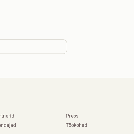
ntry
rtnerid
Press
endajad
Töökohad