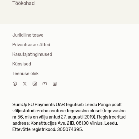
Töökohad
Juriidiline teave
Privaatsuse sätted
Kasutajatingimused
Küpsised
Teenuse olek
SumUp EU Payments UAB tegutseb Leedu Panga poolt
väljastatud e-raha asutuse tegevusloa alusel (tegevusloa
nr 56, mis on välja antud 27. augustil 2019). Registreeritud
aadress: Konstitucijos Ave. 21B, 08130 Vilnius, Leedu.
Ettevõtte registrikood: 305074395.