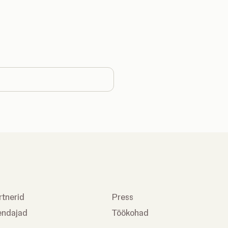
ntry
rtnerid
Press
endajad
Töökohad