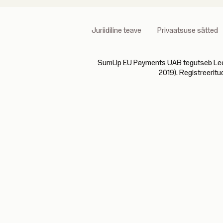
Juriidiline teave
Privaatsuse sätted
SumUp EU Payments UAB tegutseb Leedu P
2019). Registreeritu