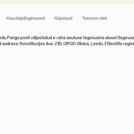
Kasutajatingimused
Küpsised
Teenuse olek
anga poolt väljastatud e-raha asutuse tegevusloa alusel (tegevusloa
d aadress: Konstitucijos Ave. 21B, 08130 Vilnius, Leedu. Ettevõtte reg