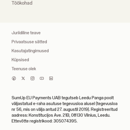
Töökohad
Juriidiline teave
Privaatsuse sätted
Kasutajatingimused
Küpsised
Teenuse olek
SumUp EU Payments UAB tegutseb Leedu Panga poolt
väljastatud e-raha asutuse tegevusloa alusel (tegevusloa
nr 56, mis on välja antud 27. augustil 2019). Registreeritud
aadress: Konstitucijos Ave. 21B, 08130 Vilnius, Leedu.
Ettevõtte registrikood: 305074395.