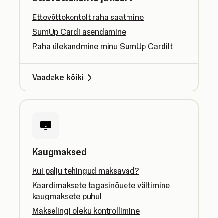
Ettevõttekontolt raha saatmine
SumUp Cardi asendamine
Raha ülekandmine minu SumUp Cardilt
Vaadake kõiki
Kaugmaksed
Kui palju tehingud maksavad?
Kaardimaksete tagasinõuete vältimine
kaugmaksete puhul
Makselingi oleku kontrollimine