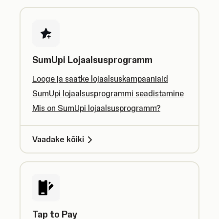
SumUpi Lojaalsusprogramm
Looge ja saatke lojaalsuskampaaniaid
SumUpi lojaalsusprogrammi seadistamine
Mis on SumUpi lojaalsusprogramm?
Vaadake kõiki
Tap to Pay