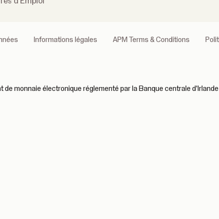
fres d'Emploi
onnées
Informations légales
APM Terms & Conditions
Poli
 de monnaie électronique réglementé par la Banque centrale d'Irlande