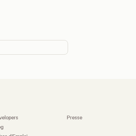
ntry
velopers
Presse
og