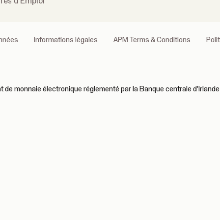
fres d'Emploi
onnées
Informations légales
APM Terms & Conditions
Poli
 de monnaie électronique réglementé par la Banque centrale d'Irlande