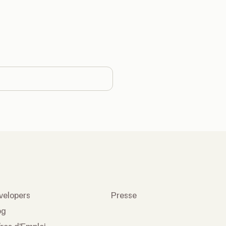
ntry
velopers
Presse
og