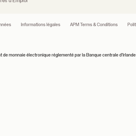
fres d'Emploi
onnées
Informations légales
APM Terms & Conditions
Poli
 de monnaie électronique réglementé par la Banque centrale d'Irlande