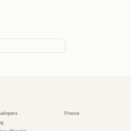
ntry
velopers
Presse
og