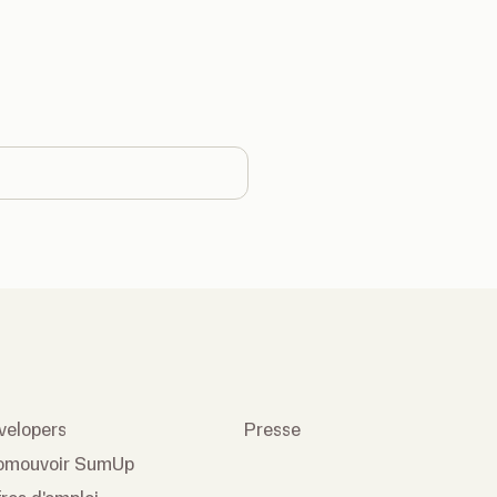
ntry
velopers
Presse
omouvoir SumUp