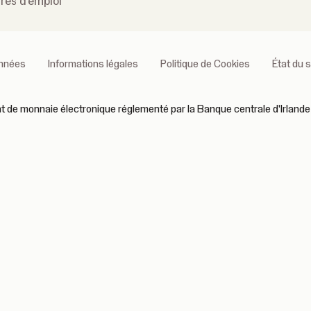
fres d'emploi
onnées
Informations légales
Politique de Cookies
État du 
 de monnaie électronique réglementé par la Banque centrale d'Irlande