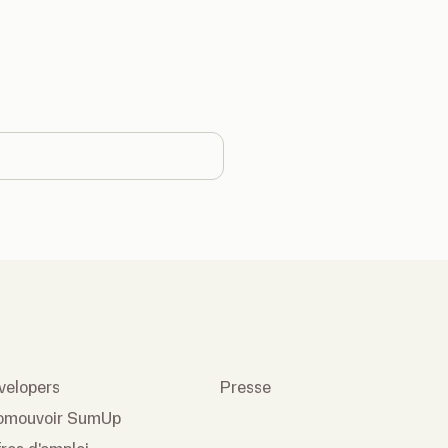
ntry
velopers
Presse
omouvoir SumUp