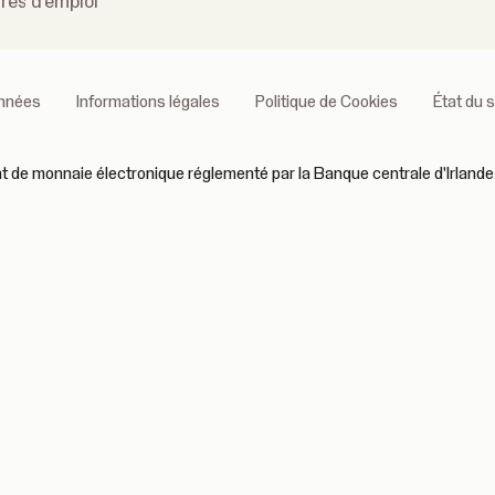
fres d'emploi
onnées
Informations légales
Politique de Cookies
État du 
 de monnaie électronique réglementé par la Banque centrale d'Irlande