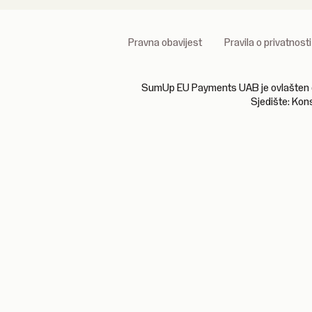
Pravna obavijest
Pravila o privatnosti
SumUp EU Payments UAB je ovlašten od in
Sjedište: Kon