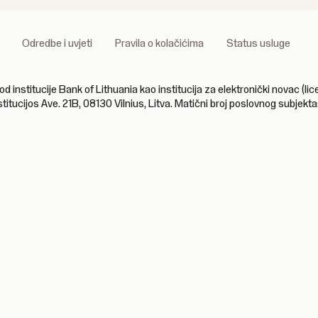
Odredbe i uvjeti
Pravila o kolačićima
Status usluge
stitucije Bank of Lithuania kao institucija za elektronički novac (licen
stitucijos Ave. 21B, 08130 Vilnius, Litva. Matični broj poslovnog subjek