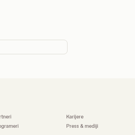
country
rtneri
Karijere
ogrameri
Press & mediji