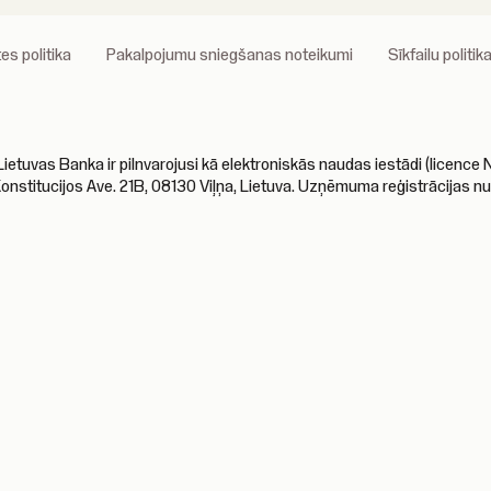
es politika
Pakalpojumu sniegšanas noteikumi
Sīkfailu politik
s Banka ir pilnvarojusi kā elektroniskās naudas iestādi (licence Nr.
Konstitucijos Ave. 21B, 08130 Viļņa, Lietuva. Uzņēmuma reģistrācijas