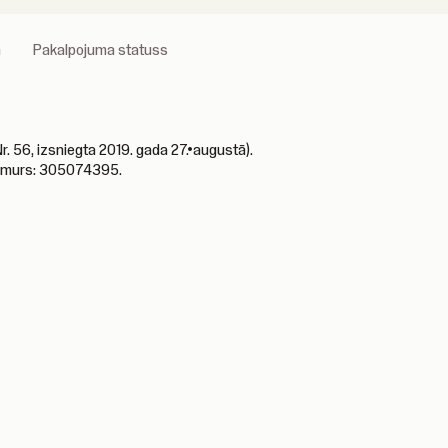
a
Pakalpojuma statuss
 56, izsniegta 2019. gada 27.•augustā).
 numurs: 305074395.