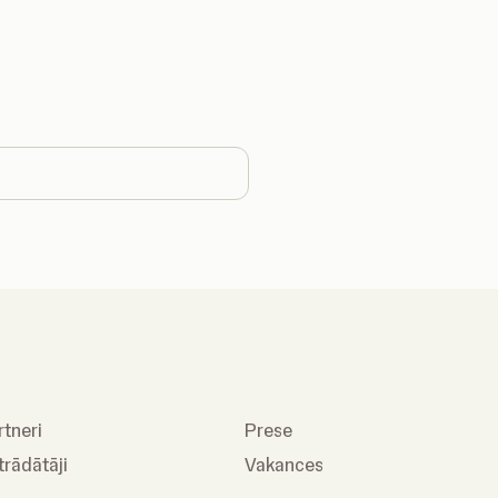
country
rtneri
Prese
trādātāji
Vakances