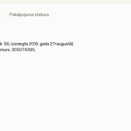
a
Pakalpojuma statuss
 56, izsniegta 2019. gada 27.•augustā).
 numurs: 305074395.