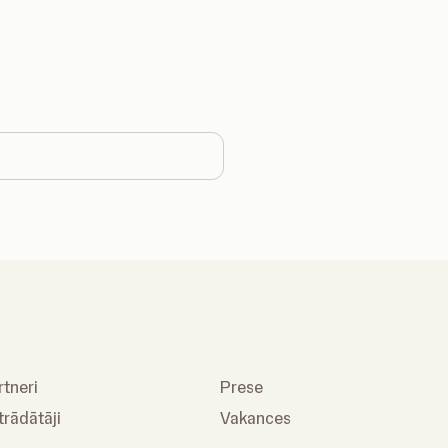
country
rtneri
Prese
trādātāji
Vakances