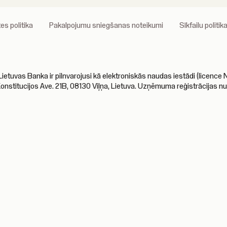
es politika
Pakalpojumu sniegšanas noteikumi
Sīkfailu politik
s Banka ir pilnvarojusi kā elektroniskās naudas iestādi (licence Nr.
Konstitucijos Ave. 21B, 08130 Viļņa, Lietuva. Uzņēmuma reģistrācijas