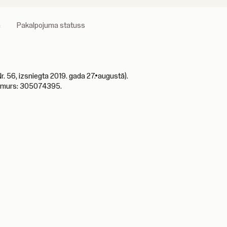
a
Pakalpojuma statuss
 56, izsniegta 2019. gada 27.•augustā).
 numurs: 305074395.