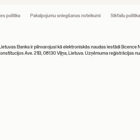
es politika
Pakalpojumu sniegšanas noteikumi
Sīkfailu politik
s Banka ir pilnvarojusi kā elektroniskās naudas iestādi (licence Nr.
Konstitucijos Ave. 21B, 08130 Viļņa, Lietuva. Uzņēmuma reģistrācijas