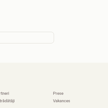
country
rtneri
Prese
trādātāji
Vakances