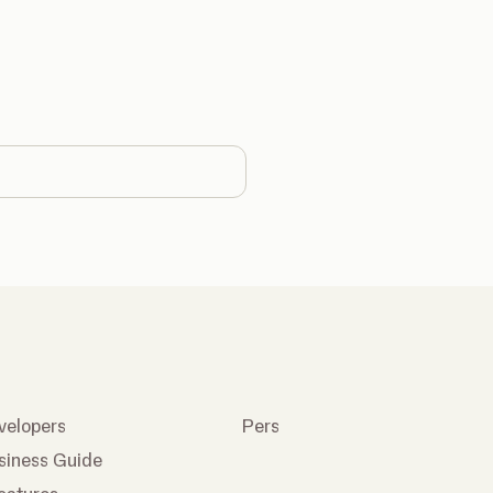
hange country
velopers
Pers
siness Guide