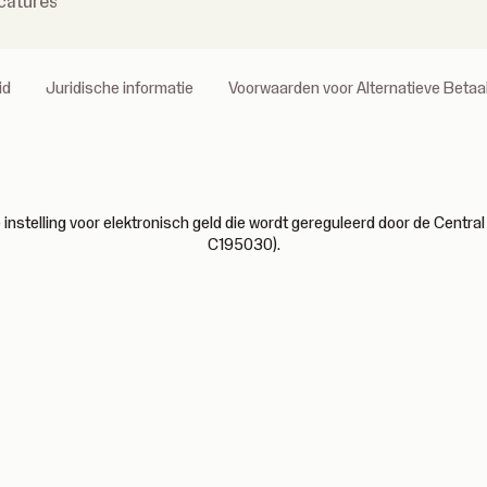
catures
id
Juridische informatie
Voorwaarden voor Alternatieve Beta
nstelling voor elektronisch geld die wordt gereguleerd door de Central 
C195030).