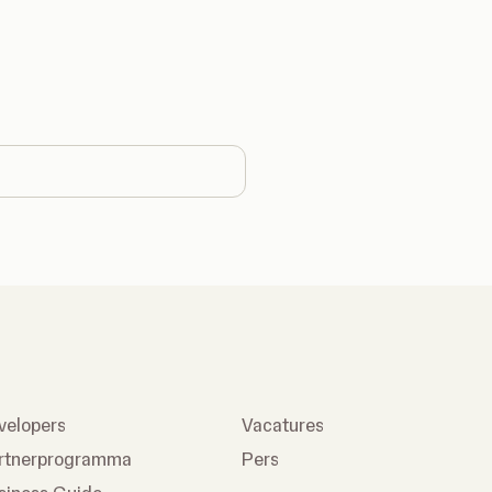
hange country
velopers
Vacatures
rtnerprogramma
Pers