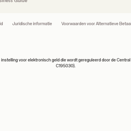
siness Guide
id
Juridische informatie
Voorwaarden voor Alternatieve Beta
nstelling voor elektronisch geld die wordt gereguleerd door de Central 
C195030).