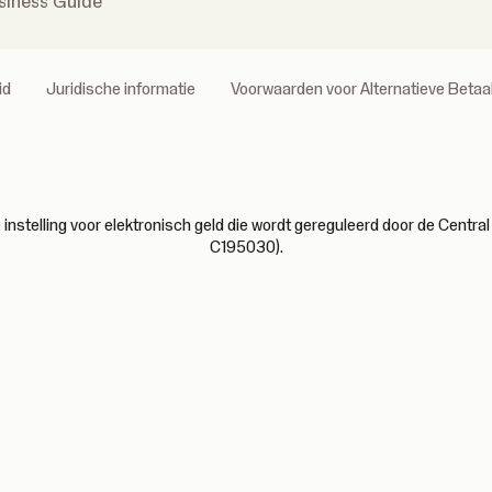
siness Guide
id
Juridische informatie
Voorwaarden voor Alternatieve Beta
nstelling voor elektronisch geld die wordt gereguleerd door de Central 
C195030).