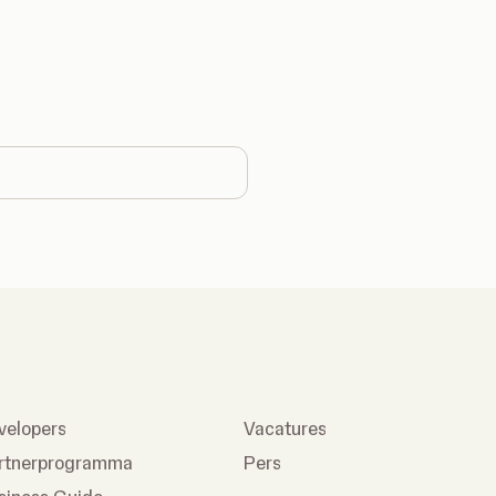
hange country
velopers
Vacatures
rtnerprogramma
Pers