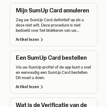
Mijn SumUp Card annuleren
Zeg uw SumUp Card definitief op als u
deze niet wilt. Deze procedure is niet
bedoeld voor het blokkeren van uw
betaalpas. Wilt u dat doen, dan gaat u naar
Artikel lezen
de onderkant van deze pagina. U vindt
daar instructies om een nieuwe pas te
bestellen.
Een SumUp Card bestellen
Via uw SumUp-profiel of de app kunt u snel
en eenvoudig een SumUp Card bestellen.
Dit moet u doen:
Artikel lezen
Wat is de Verificatie van de