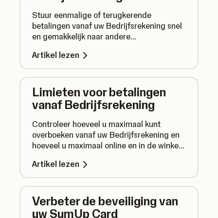
Stuur eenmalige of terugkerende
betalingen vanaf uw Bedrijfsrekening snel
en gemakkelijk naar andere
eurorekeningen in SEPA-landen om uw
Artikel lezen
financiën te beheren.
Limieten voor betalingen
vanaf Bedrijfsrekening
Controleer hoeveel u maximaal kunt
overboeken vanaf uw Bedrijfsrekening en
hoeveel u maximaal online en in de winkel
kunt uitgeven met uw SumUp Business
Artikel lezen
Card.
Verbeter de beveiliging van
uw SumUp Card