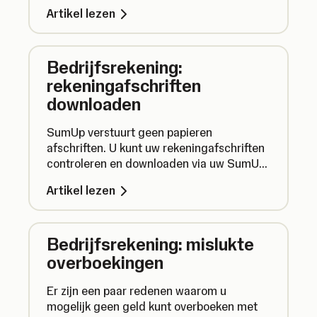
tegen frauduleuze activiteiten.
Artikel lezen
Bedrijfsrekening:
rekeningafschriften
downloaden
SumUp verstuurt geen papieren
afschriften. U kunt uw rekeningafschriften
controleren en downloaden via uw SumUp-
profiel. Dit werkt snel en eenvoudig, en het
Artikel lezen
spaart papier (en dus bomen).
Bedrijfsrekening: mislukte
overboekingen
Er zijn een paar redenen waarom u
mogelijk geen geld kunt overboeken met