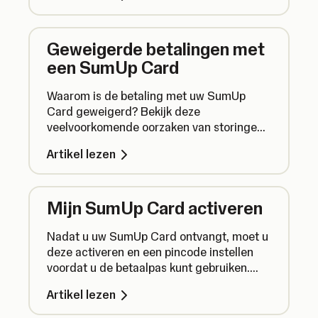
Geweigerde betalingen met
een SumUp Card
Waarom is de betaling met uw SumUp
Card geweigerd? Bekijk deze
veelvoorkomende oorzaken van storingen
bij pasbetalingen en ontdek hoe u het
Artikel lezen
probleem kunt oplossen.
Mijn SumUp Card activeren
Nadat u uw SumUp Card ontvangt, moet u
deze activeren en een pincode instellen
voordat u de betaalpas kunt gebruiken.
Hier leest u hoe u dat doet.
Artikel lezen