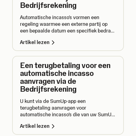
Bedrijfsrekening
Automatische incasso's vormen een
regeling waarmee een externe partij op
een bepaalde datum een specifiek bedrag
van uw rekening kan afschrijven. Lees hier
Artikel lezen
hoe u een automatische incasso kunt
instellen met uw SumUp-bedrijfsrekening.
Een terugbetaling voor een
automatische incasso
aanvragen via de
Bedrijfsrekening
U kunt via de SumUp-app een
terugbetaling aanvragen voor
automatische incasso's die van uw SumUp-
bedrijfsrekening zijn afgeschreven. Dat
Artikel lezen
doet u als volgt: