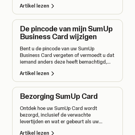
uitbetalingen van transacties via SumUp
Artikel lezen
de volgende dag al.
De pincode van mijn SumUp
Business Card wijzigen
Bent u de pincode van uw SumUp
Business Card vergeten of vermoedt u dat
iemand anders deze heeft bemachtigd,
stel hem dan opnieuw in voor de veiligheid
Artikel lezen
van uw SumUp Business Card.
Bezorging SumUp Card
Ontdek hoe uw SumUp Card wordt
bezorgd, inclusief de verwachte
levertijden en wat er gebeurt als uw
betaalpas kwijtraakt bij de post.
Artikel lezen