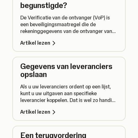
begunstigde?
De Verificatie van de ontvanger (VoP) is
een beveiligingsmaatregel die de
rekeninggegevens van de ontvanger van
een overboeking controleert om er zeker
Artikel lezen
van te zijn dat het geld op de juiste plek
terecht komt. Dit moet u weten.
Gegevens van leveranciers
opslaan
Als u uw leveranciers ordent op een lijst,
kunt u uw uitgaven aan specifieke
leverancier koppelen. Dat is wel zo handig,
want u hoeft zo niet telkens dezelfde
Artikel lezen
gegevens in te voeren.
Een terugvordering