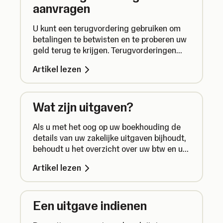
aanvragen
U kunt een terugvordering gebruiken om
betalingen te betwisten en te proberen uw
geld terug te krijgen. Terugvorderingen
zijn ingewikkeld en niet altijd succesvol.
Artikel lezen
Dit moet u weten.
Wat zijn uitgaven?
Als u met het oog op uw boekhouding de
details van uw zakelijke uitgaven bijhoudt,
behoudt u het overzicht over uw btw en uw
uitgaven. Bovendien kunt u zo gemakkelijk
Artikel lezen
uw uitgaven op één plek beheren.
Een uitgave indienen