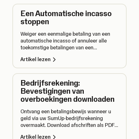
Een Automatische incasso
stoppen
Weiger een eenmalige betaling van een
automatische incasso of annuleer alle
toekomstige betalingen van een
automatische incasso en beëindig uw
Artikel lezen
overeenkomst voor Automatische incasso .
Bedrijfsrekening:
Bevestigingen van
overboekingen downloaden
Ontvang een betalingsbewijs wanneer u
geld via uw SumUp-bedrijfsrekening
overmaakt. Download afschriften als PDF-
bestand.
Artikel lezen