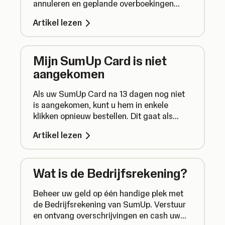
annuleren en geplande overboekingen
stoppen voordat het geld van uw
Artikel lezen
bedrijfsrekening wordt afgeschreven.
Mijn SumUp Card is niet
aangekomen
Als uw SumUp Card na 13 dagen nog niet
is aangekomen, kunt u hem in enkele
klikken opnieuw bestellen. Dit gaat als
volgt:
Artikel lezen
Wat is de Bedrijfsrekening?
Beheer uw geld op één handige plek met
de Bedrijfsrekening van SumUp. Verstuur
en ontvang overschrijvingen en cash uw