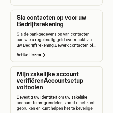
Sla contacten op voor uw
Bedrijfsrekening
Sla de bankgegevens op van contacten
aan wie u regelmatig geld overmaakt via
uw Bedrijfsrekening.Bewerk contacten of
verwijder ze om uw contactenlijst up-to-
Artikel lezen
date te houden.
Mijn zakelijke account
verifiërenAccountsetup
voltooien
Bevestig uw identiteit om uw zakelijke
account te ontgrendelen, zodat u het kunt
gebruiken en kunt helpen het te beveiligen