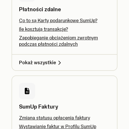
Płatności zdalne
Co to są Karty podarunkowe SumUp?
Ile kosztują transakcje?
Zapobieganie obciążeniom zwrotnym
podczas płatności zdalnych
Pokaż wszystkie
SumUp Faktury
Zmiana statusu opłacenia faktury
Wystawianie faktur w Profilu SumUp