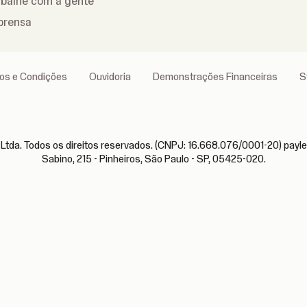
abalhe com a gente
prensa
os e Condições
Ouvidoria
Demonstrações Financeiras
S
Ltda. Todos os direitos reservados. (CNPJ: 16.668.076/0001-20) pay
Sabino, 215 - Pinheiros, São Paulo - SP, 05425-020.