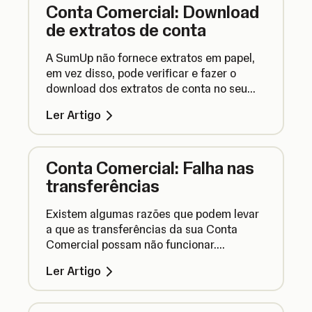
Conta Comercial: Download
de extratos de conta
A SumUp não fornece extratos em papel,
em vez disso, pode verificar e fazer o
download dos extratos de conta no seu
perfil SumUp. É rápido, fácil e mais amigo
Ler Artigo
do ambiente.
Conta Comercial: Falha nas
transferências
Existem algumas razões que podem levar
a que as transferências da sua Conta
Comercial possam não funcionar.
Descubra o que levar a que as
Ler Artigo
transferências falhem e o que pode fazer
em relação a isso.