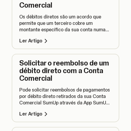
Comercial
Os débitos diretos são um acordo que
permite que um terceiro cobre um
montante específico da sua conta numa
data específica. Veja aqui como configurar
Ler Artigo
um débito direto com a sua Conta
Comercial SumUp.
Solicitar o reembolso de um
débito direto com a Conta
Comercial
Pode solicitar reembolsos de pagamentos
por débito direto retirados da sua Conta
Comercial SumUp através da App SumUp.
Veja aqui como fazer.
Ler Artigo