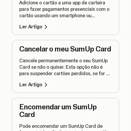
Adicione o cartão a uma app de carteira
para fazer pagamentos presenciais com o
cartão usando um smartphone ou
dispositivo.
Ler Artigo
Cancelar o meu SumUp Card
Cancele permanentemente o seu SumUp
Card se não o quiser. Esta opção não é
para suspender cartões perdidos, se for o
caso, vá até o final da página para ver
Ler Artigo
instruções sobre como voltar a
encomendar.
Encomendar um SumUp
Card
Pode encomendar um SumUp Card de