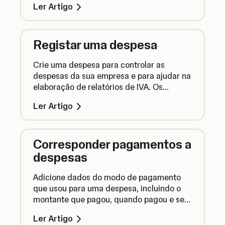
Ler Artigo
local.
Registar uma despesa
Crie uma despesa para controlar as
despesas da sua empresa e para ajudar na
elaboração de relatórios de IVA. Os
pagamentos efetuados com a sua Conta
Ler Artigo
Comercial são adicionados
automaticamente.
Corresponder pagamentos a
despesas
Adicione dados do modo de pagamento
que usou para uma despesa, incluindo o
montante que pagou, quando pagou e se o
pagamento foi dividido em vários
Ler Artigo
pagamentos.