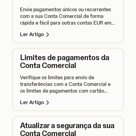
Envie pagamentos únicos ou recorrentes
com a sua Conta Comercial de forma
rápida e fácil para outras contas EUR em
países SEPA, para ajudar a gerir as suas
Ler Artigo
finanças.
Limites de pagamentos da
Conta Comercial
Verifique os limites para envio de
transferências com a Conta Comercial e
os limites de pagamentos com cartão
online e em loja com o cartão SumUp
Ler Artigo
Business.
Atualizar a segurança da sua
Conta Comercial