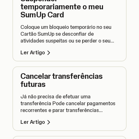
temporariamente o meu
SumUp Card
Coloque um bloqueio temporário no seu
Cartão SumUp se desconfiar de
atividades suspeitas ou se perder o seu
cartão. Pode facilmente voltar a
Ler Artigo
desbloquear o seu cartão mais tarde.
Cancelar transferências
futuras
Já não precisa de efetuar uma
transferência Pode cancelar pagamentos
recorrentes e parar transferências
agendadas antes que o dinheiro saia da
Ler Artigo
sua Conta Comercial.