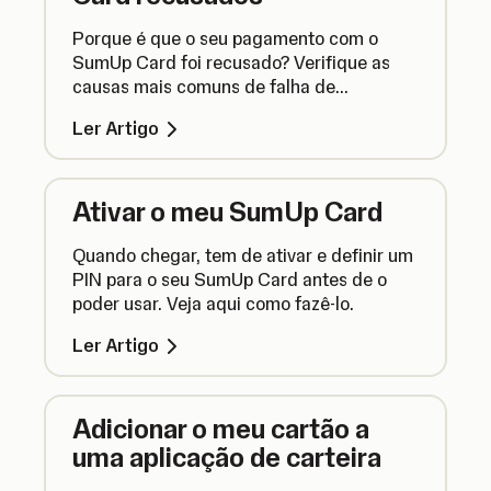
Porque é que o seu pagamento com o
SumUp Card foi recusado? Verifique as
causas mais comuns de falha de
transações com o cartão e veja o que pode
Ler Artigo
fazer para corrigir o problema.
Ativar o meu SumUp Card
Quando chegar, tem de ativar e definir um
PIN para o seu SumUp Card antes de o
poder usar. Veja aqui como fazê-lo.
Ler Artigo
Adicionar o meu cartão a
uma aplicação de carteira