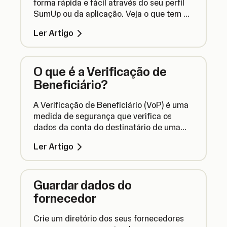
forma rápida e fácil através do seu perfil
SumUp ou da aplicação. Veja o que tem de
fazer.
Ler Artigo
O que é a Verificação de
Beneficiário?
A Verificação de Beneficiário (VoP) é uma
medida de segurança que verifica os
dados da conta do destinatário de uma
transferência para garantir que o dinheiro
Ler Artigo
é enviado para o local correto. Aqui está
tudo o que precisa de saber sobre isto.
Guardar dados do
fornecedor
Crie um diretório dos seus fornecedores