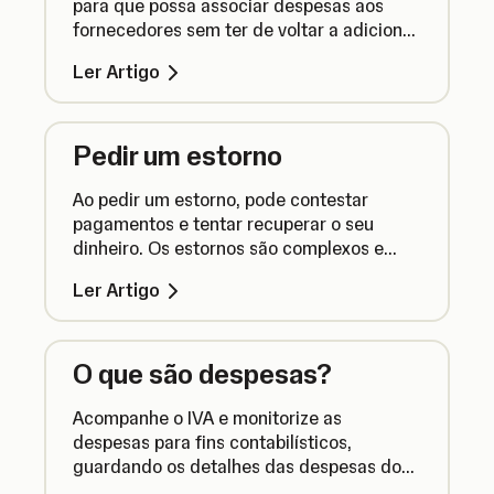
para que possa associar despesas aos
fornecedores sem ter de voltar a adicionar
os dados de cada vez.
Ler Artigo
Pedir um estorno
Ao pedir um estorno, pode contestar
pagamentos e tentar recuperar o seu
dinheiro. Os estornos são complexos e
nem sempre são bem-sucedidos. Aqui está
Ler Artigo
tudo o que precisa de saber.
O que são despesas?
Acompanhe o IVA e monitorize as
despesas para fins contabilísticos,
guardando os detalhes das despesas do
negócio para ajudar a geri-las num único