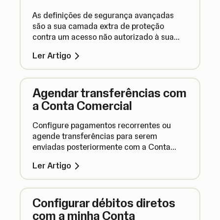
As definições de segurança avançadas
são a sua camada extra de proteção
contra um acesso não autorizado à sua
Conta Comercial. Veja aqui como
Ler Artigo
configurar para manter os seus fundos
seguros.
Agendar transferências com
a Conta Comercial
Configure pagamentos recorrentes ou
agende transferências para serem
enviadas posteriormente com a Conta
Comercial SumUp e elimine o stress de
Ler Artigo
fazer pagamentos.
Configurar débitos diretos
com a minha Conta