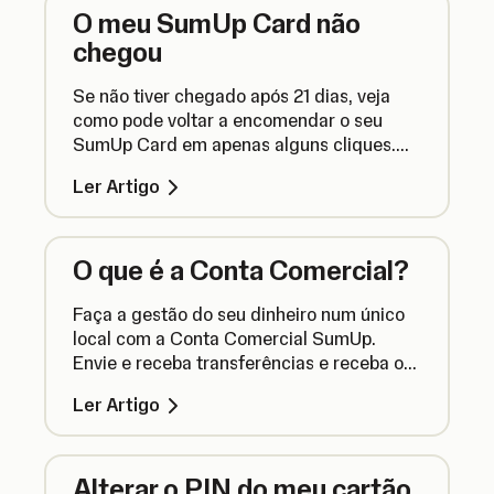
O meu SumUp Card não
chegou
Se não tiver chegado após 21 dias, veja
como pode voltar a encomendar o seu
SumUp Card em apenas alguns cliques.
Saiba como.
Ler Artigo
O que é a Conta Comercial?
Faça a gestão do seu dinheiro num único
local com a Conta Comercial SumUp.
Envie e receba transferências e receba os
pagamentos das transações no dia
Ler Artigo
seguinte com a SumUp.
Alterar o PIN do meu cartão