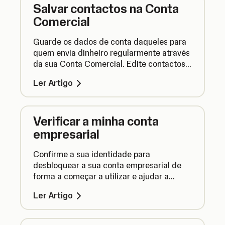
Salvar contactos na Conta
Comercial
Guarde os dados de conta daqueles para
quem envia dinheiro regularmente através
da sua Conta Comercial. Edite contactos
ou remova-os completamente para manter
Ler Artigo
a sua lista de contactos atualizada.
Verificar a minha conta
empresarial
Confirme a sua identidade para
desbloquear a sua conta empresarial de
forma a começar a utilizar e ajudar a
protegê-la contra atividades fraudulentas.
Ler Artigo