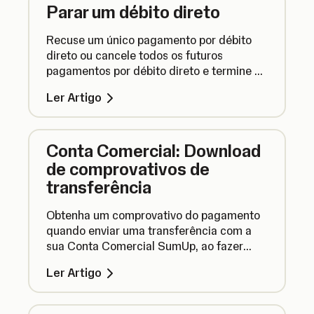
Parar um débito direto
Recuse um único pagamento por débito
direto ou cancele todos os futuros
pagamentos por débito direto e termine o
seu contrato de débitos diretos.
Ler Artigo
Conta Comercial: Download
de comprovativos de
transferência
Obtenha um comprovativo do pagamento
quando enviar uma transferência com a
sua Conta Comercial SumUp, ao fazer
download de extratos de transferências
Ler Artigo
em PDF.