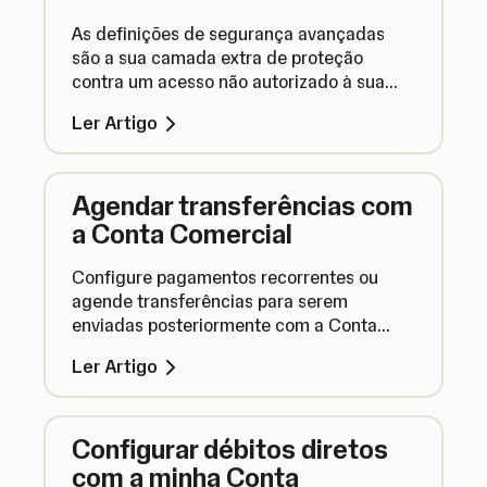
As definições de segurança avançadas
são a sua camada extra de proteção
contra um acesso não autorizado à sua
Conta Comercial. Veja aqui como
Ler Artigo
configurar para manter os seus fundos
seguros.
Agendar transferências com
a Conta Comercial
Configure pagamentos recorrentes ou
agende transferências para serem
enviadas posteriormente com a Conta
Comercial SumUp e elimine o stress de
Ler Artigo
fazer pagamentos.
Configurar débitos diretos
com a minha Conta