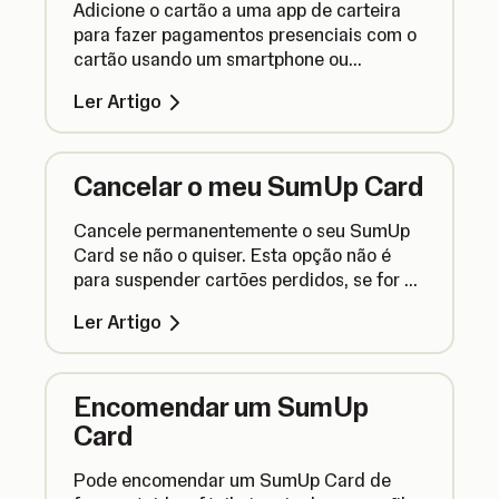
Adicione o cartão a uma app de carteira
para fazer pagamentos presenciais com o
cartão usando um smartphone ou
dispositivo.
Ler Artigo
Cancelar o meu SumUp Card
Cancele permanentemente o seu SumUp
Card se não o quiser. Esta opção não é
para suspender cartões perdidos, se for o
caso, vá até o final da página para ver
Ler Artigo
instruções sobre como voltar a
encomendar.
Encomendar um SumUp
Card
Pode encomendar um SumUp Card de