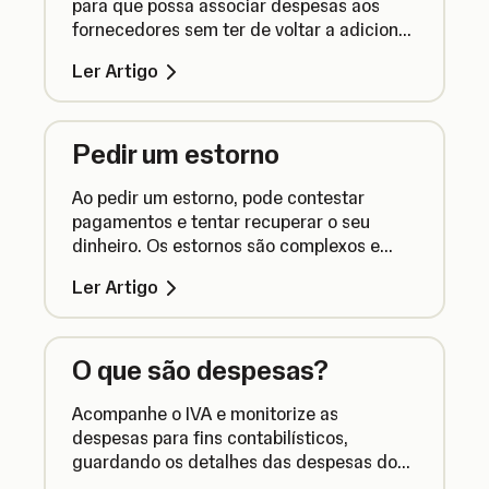
para que possa associar despesas aos
fornecedores sem ter de voltar a adicionar
os dados de cada vez.
Ler Artigo
Pedir um estorno
Ao pedir um estorno, pode contestar
pagamentos e tentar recuperar o seu
dinheiro. Os estornos são complexos e
nem sempre são bem-sucedidos. Aqui está
Ler Artigo
tudo o que precisa de saber.
O que são despesas?
Acompanhe o IVA e monitorize as
despesas para fins contabilísticos,
guardando os detalhes das despesas do
negócio para ajudar a geri-las num único