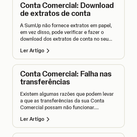
Conta Comercial: Download
de extratos de conta
A SumUp não fornece extratos em papel,
em vez disso, pode verificar e fazer o
download dos extratos de conta no seu
perfil SumUp. É rápido, fácil e mais amigo
Ler Artigo
do ambiente.
Conta Comercial: Falha nas
transferências
Existem algumas razões que podem levar
a que as transferências da sua Conta
Comercial possam não funcionar.
Descubra o que levar a que as
Ler Artigo
transferências falhem e o que pode fazer
em relação a isso.