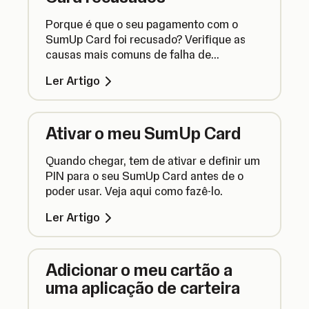
Porque é que o seu pagamento com o
SumUp Card foi recusado? Verifique as
causas mais comuns de falha de
transações com o cartão e veja o que pode
Ler Artigo
fazer para corrigir o problema.
Ativar o meu SumUp Card
Quando chegar, tem de ativar e definir um
PIN para o seu SumUp Card antes de o
poder usar. Veja aqui como fazê-lo.
Ler Artigo
Adicionar o meu cartão a
uma aplicação de carteira