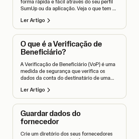
forma rápida e fácil através do seu perfil
SumUp ou da aplicação. Veja o que tem de
fazer.
Ler Artigo
O que é a Verificação de
Beneficiário?
A Verificação de Beneficiário (VoP) é uma
medida de segurança que verifica os
dados da conta do destinatário de uma
transferência para garantir que o dinheiro
Ler Artigo
é enviado para o local correto. Aqui está
tudo o que precisa de saber sobre isto.
Guardar dados do
fornecedor
Crie um diretório dos seus fornecedores