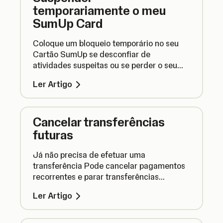
temporariamente o meu
SumUp Card
Coloque um bloqueio temporário no seu
Cartão SumUp se desconfiar de
atividades suspeitas ou se perder o seu
cartão. Pode facilmente voltar a
Ler Artigo
desbloquear o seu cartão mais tarde.
Cancelar transferências
futuras
Já não precisa de efetuar uma
transferência Pode cancelar pagamentos
recorrentes e parar transferências
agendadas antes que o dinheiro saia da
Ler Artigo
sua Conta Comercial.