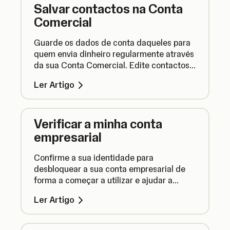
Salvar contactos na Conta
Comercial
Guarde os dados de conta daqueles para
quem envia dinheiro regularmente através
da sua Conta Comercial. Edite contactos
ou remova-os completamente para manter
Ler Artigo
a sua lista de contactos atualizada.
Verificar a minha conta
empresarial
Confirme a sua identidade para
desbloquear a sua conta empresarial de
forma a começar a utilizar e ajudar a
protegê-la contra atividades fraudulentas.
Ler Artigo