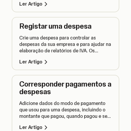
Ler Artigo
local.
Registar uma despesa
Crie uma despesa para controlar as
despesas da sua empresa e para ajudar na
elaboração de relatórios de IVA. Os
pagamentos efetuados com a sua Conta
Ler Artigo
Comercial são adicionados
automaticamente.
Corresponder pagamentos a
despesas
Adicione dados do modo de pagamento
que usou para uma despesa, incluindo o
montante que pagou, quando pagou e se o
pagamento foi dividido em vários
Ler Artigo
pagamentos.