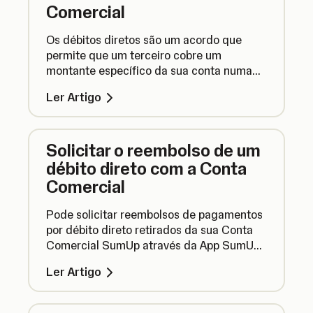
Comercial
Os débitos diretos são um acordo que
permite que um terceiro cobre um
montante específico da sua conta numa
data específica. Veja aqui como configurar
Ler Artigo
um débito direto com a sua Conta
Comercial SumUp.
Solicitar o reembolso de um
débito direto com a Conta
Comercial
Pode solicitar reembolsos de pagamentos
por débito direto retirados da sua Conta
Comercial SumUp através da App SumUp.
Veja aqui como fazer.
Ler Artigo