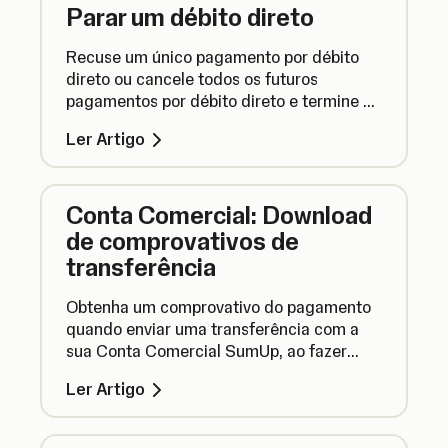
Parar um débito direto
Recuse um único pagamento por débito
direto ou cancele todos os futuros
pagamentos por débito direto e termine o
seu contrato de débitos diretos.
Ler Artigo
Conta Comercial: Download
de comprovativos de
transferência
Obtenha um comprovativo do pagamento
quando enviar uma transferência com a
sua Conta Comercial SumUp, ao fazer
download de extratos de transferências
Ler Artigo
em PDF.