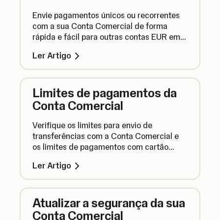
Envie pagamentos únicos ou recorrentes
com a sua Conta Comercial de forma
rápida e fácil para outras contas EUR em
países SEPA, para ajudar a gerir as suas
Ler Artigo
finanças.
Limites de pagamentos da
Conta Comercial
Verifique os limites para envio de
transferências com a Conta Comercial e
os limites de pagamentos com cartão
online e em loja com o cartão SumUp
Ler Artigo
Business.
Atualizar a segurança da sua
Conta Comercial