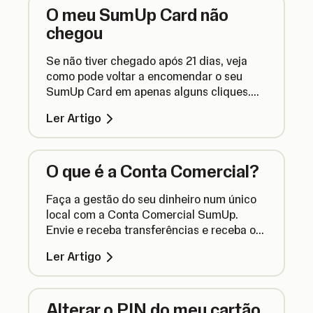
O meu SumUp Card não
chegou
Se não tiver chegado após 21 dias, veja
como pode voltar a encomendar o seu
SumUp Card em apenas alguns cliques.
Saiba como.
Ler Artigo
O que é a Conta Comercial?
Faça a gestão do seu dinheiro num único
local com a Conta Comercial SumUp.
Envie e receba transferências e receba os
pagamentos das transações no dia
Ler Artigo
seguinte com a SumUp.
Alterar o PIN do meu cartão