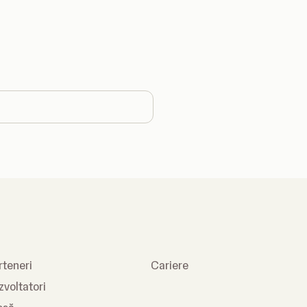
 country
rteneri
Cariere
zvoltatori