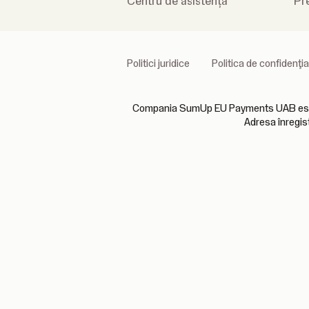
Centru de asistență
Pr
Politici juridice
Politica de confidenţia
Compania SumUp EU Payments UAB este aut
Adresa înregis