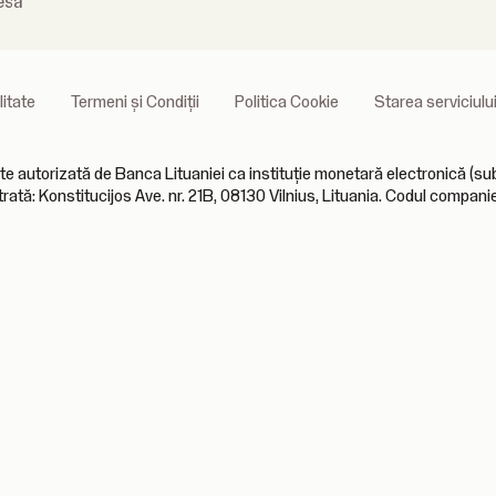
esă
litate
Termeni și Condiții
Politica Cookie
Starea serviciulu
orizată de Banca Lituaniei ca instituție monetară electronică (sub l
trată: Konstitucijos Ave. nr. 21B, 08130 Vilnius, Lituania. Codul compan