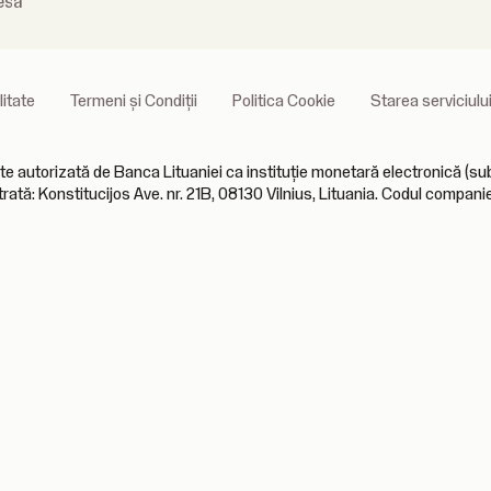
esă
litate
Termeni și Condiții
Politica Cookie
Starea serviciulu
orizată de Banca Lituaniei ca instituție monetară electronică (sub l
trată: Konstitucijos Ave. nr. 21B, 08130 Vilnius, Lituania. Codul compan