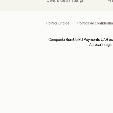
Centru de asistență
Pr
Politici juridice
Politica de confidenţia
Compania SumUp EU Payments UAB este aut
Adresa înregis