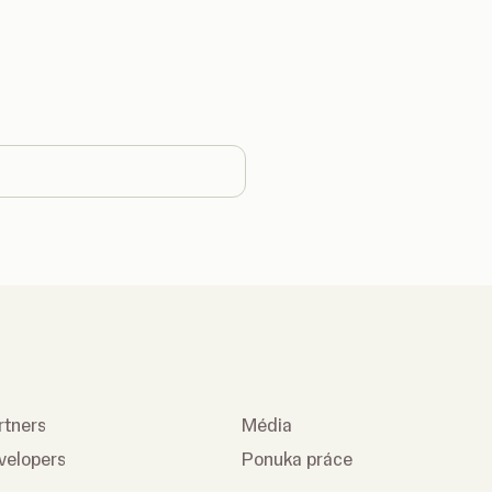
 country
rtners
Média
velopers
Ponuka práce