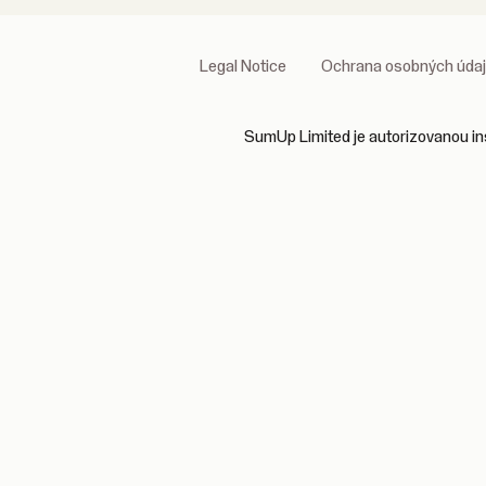
Legal Notice
Ochrana osobných úda
SumUp Limited je autorizovanou inš