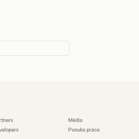
 country
rtners
Média
velopers
Ponuka práce