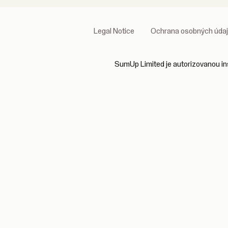
Legal Notice
Ochrana osobných úda
SumUp Limited je autorizovanou inš