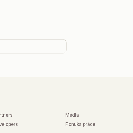
 country
rtners
Média
velopers
Ponuka práce