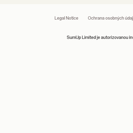
Legal Notice
Ochrana osobných úda
SumUp Limited je autorizovanou inš