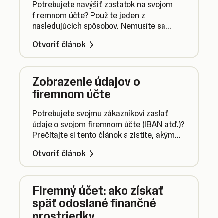
Potrebujete navýšiť zostatok na svojom
firemnom účte? Použite jeden z
nasledujúcich spôsobov. Nemusíte sa
pritom ničoho báť. Celý proces je veľmi
Otvoriť článok
jednoduchý.
Zobrazenie údajov o
firemnom účte
Potrebujete svojmu zákazníkovi zaslať
údaje o svojom firemnom účte (IBAN atď.)?
Prečítajte si tento článok a zistite, akým
spôsobom si ich môžete zobraziť.
Otvoriť článok
Firemný účet: ako získať
späť odoslané finančné
prostriedky