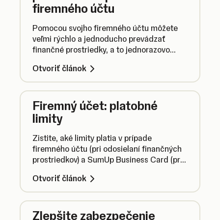
firemného účtu
Pomocou svojho firemného účtu môžete
veľmi rýchlo a jednoducho prevádzať
finančné prostriedky, a to jednorazovo
alebo opakovane. Tieto prostriedky môžete
Otvoriť článok
prevádzať na eurové účty v členských
krajinách SEPA.
Firemný účet: platobné
limity
Zistite, aké limity platia v prípade
firemného účtu (pri odosielaní finančných
prostriedkov) a SumUp Business Card (pri
platbe online alebo v obchode).
Otvoriť článok
Zlepšite zabezpečenie