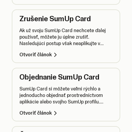
Zrušenie SumUp Card
Ak už svoju SumUp Card nechcete ďalej
používať, môžete ju úplne zrušiť.
Nasledujúci postup však neaplikujte v
prípade, že ste svoju kartu stratili a chcete
Otvoriť článok
ju zmraziť (viac informácií o objednaní
novej karty nájdete na konci článku).
Objednanie SumUp Card
SumUp Card si môžete veľmi rýchlo a
jednoducho objednať prostredníctvom
aplikácie alebo svojho SumUp profilu.
Postupujte pri tom nasledovne.
Otvoriť článok