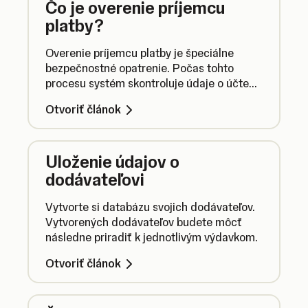
Čo je overenie príjemcu
platby?
Overenie príjemcu platby je špeciálne
bezpečnostné opatrenie. Počas tohto
procesu systém skontroluje údaje o účte
príjemcu a vy si tak môžete byť istí, že
Otvoriť článok
peniaze budú odoslané správnej osobe.
Uloženie údajov o
dodávateľovi
Vytvorte si databázu svojich dodávateľov.
Vytvorených dodávateľov budete môcť
následne priradiť k jednotlivým výdavkom.
Otvoriť článok