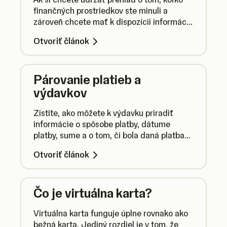
finančných prostriedkov ste minuli a
zároveň chcete mať k dispozícii informácie
o zaplatenej DPH, začnite vytvárať
Otvoriť článok
výdavky. Výdavky budú vytvorené
automaticky v prípade, že uskutočníte
platbu pomocou svojho firemného účtu.
Párovanie platieb a
výdavkov
Zistite, ako môžete k výdavku priradiť
informácie o spôsobe platby, dátume
platby, sume a o tom, či bola daná platba
rozdelená na viacero menších platieb.
Otvoriť článok
Čo je virtuálna karta?
Virtuálna karta funguje úplne rovnako ako
bežná karta. Jediný rozdiel je v tom, že