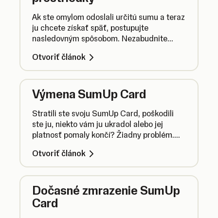
Ak ste omylom odoslali určitú sumu a teraz
ju chcete získať späť, postupujte
nasledovným spôsobom. Nezabudnite
však, že finančné prostriedky môžete
Otvoriť článok
získať späť iba v určitých prípadoch.
Výmena SumUp Card
Stratili ste svoju SumUp Card, poškodili
ste ju, niekto vám ju ukradol alebo jej
platnosť pomaly končí? Žiadny problém.
Jej zrušenie a objednanie náhrady
Otvoriť článok
zvládnete ľavou zadnou.
Dočasné zmrazenie SumUp
Card