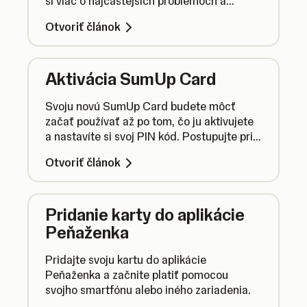
si viac o najčastejších problémoch a
zistite, ako môžete vzniknutú situáciu
Otvoriť článok
vyriešiť.
Aktivácia SumUp Card
Svoju novú SumUp Card budete môcť
začať používať až po tom, čo ju aktivujete
a nastavíte si svoj PIN kód. Postupujte pri
tom nasledovne.
Otvoriť článok
Pridanie karty do aplikácie
Peňaženka
Pridajte svoju kartu do aplikácie
Peňaženka a začnite platiť pomocou
svojho smartfónu alebo iného zariadenia.