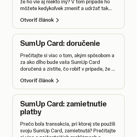
že ho vie aj niekto iný? V tom prípade ho
môžete kedykoľvek zmeniť a udržať tak
svoje finančné prostriedky v bezpečí.
Otvoriť článok
SumUp Card: doručenie
Prečítajte si viac o tom, akým spôsobom a
za ako dlho bude vaša SumUp Card
doručená a zistite, čo robiť v prípade, že sa
cestou k vám náhodou stratí.
Otvoriť článok
SumUp Card: zamietnutie
platby
Prečo bola transakcia, pri ktorej ste použili
svoju SumUp Card, zamietnutá? Prečítajte