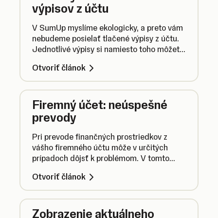
výpisov z účtu
V SumUp myslíme ekologicky, a preto vám
nebudeme posielať tlačené výpisy z účtu.
Jednotlivé výpisy si namiesto toho môžete
veľmi jednoducho a rýchlo zobraziť a
Otvoriť článok
stiahnuť v rámci svojho SumUp profilu.
Firemný účet: neúspešné
prevody
Pri prevode finančných prostriedkov z
vášho firemného účtu môže v určitých
prípadoch dôjsť k problémom. V tomto
článku nájdete informácie o tom, prečo
Otvoriť článok
môže byť prevod neúspešný a o tom, ako
môžete takúto situáciu vyriešiť.
Zobrazenie aktuálneho