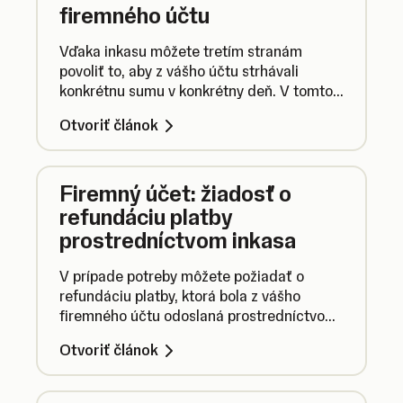
firemného účtu
Vďaka inkasu môžete tretím stranám
povoliť to, aby z vášho účtu strhávali
konkrétnu sumu v konkrétny deň. V tomto
článku nájdete viac informácií o tom, ako
Otvoriť článok
nastaviť inkaso v prípade svojho firemného
účtu od SumUp.
Firemný účet: žiadosť o
refundáciu platby
prostredníctvom inkasa
V prípade potreby môžete požiadať o
refundáciu platby, ktorá bola z vášho
firemného účtu odoslaná prostredníctvom
inkasa. Stačí iba otvoriť aplikáciu SumUp a
Otvoriť článok
postupovať podľa inštrukcií nižšie.