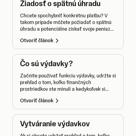
Žiadosť o spätnú úhradu
Chcete spochybniť konkrétnu platbu? V
takom prípade môžete požiadať o spätnú
úhradu a potenciálne získať svoje peniaze
spät. Ide však o veľmi komplexný proces,
Otvoriť článok
ktorý môže skončiť neúspechom, a preto
by ste si o ňom mali prečítať viac.
Čo sú výdavky?
Začnite používať funkciu výdavky, udržte si
prehľad o tom, koľko finančných
prostriedkov ste minuli a kedykoľvek si
zobrazte informácie o zaplatenej DPH.
Otvoriť článok
Vytváranie výdavkov
Ak si chcete udržať prehľad o tom, koľko