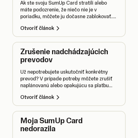
Ak ste svoju SumUp Card stratili alebo
máte podozrenie, že niečo nie je v
poriadku, môžete ju dočasne zablokovať.
Kartu môžete neskôr kedykoľvek
Otvoriť článok
odblokovať.
Zrušenie nadchádzajúcich
prevodov
Už nepotrebujete uskutočniť konkrétny
prevod? V prípade potreby môžete zrušiť
naplánovanú alebo opakujúcu sa platbu
ešte predtým, než budú finančné
Otvoriť článok
prostriedky odoslané z vášho firemného
účtu.
Moja SumUp Card
nedorazila