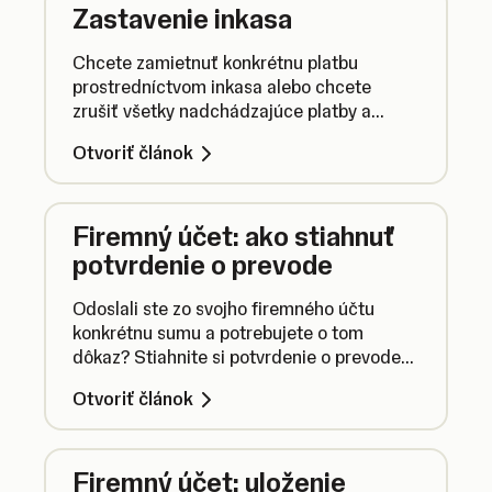
Zastavenie inkasa
Chcete zamietnuť konkrétnu platbu
prostredníctvom inkasa alebo chcete
zrušiť všetky nadchádzajúce platby a
príslušnú dohodu? Prečítajte si nasledujúci
Otvoriť článok
článok a zistite, ako postupovať.
Firemný účet: ako stiahnuť
potvrdenie o prevode
Odoslali ste zo svojho firemného účtu
konkrétnu sumu a potrebujete o tom
dôkaz? Stiahnite si potvrdenie o prevode
vo formáte PDF.
Otvoriť článok
Firemný účet: uloženie