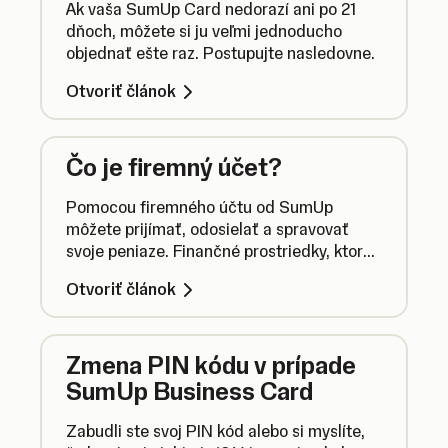
Ak vaša SumUp Card nedorazí ani po 21
dňoch, môžete si ju veľmi jednoducho
objednať ešte raz. Postupujte nasledovne.
Otvoriť článok
Čo je firemný účet?
Pomocou firemného účtu od SumUp
môžete prijímať, odosielať a spravovať
svoje peniaze. Finančné prostriedky, ktoré
prijmete pomocou riešení od SumUp, vám
Otvoriť článok
na tento účet poukážeme už na druhý deň.
Zmena PIN kódu v prípade
SumUp Business Card
Zabudli ste svoj PIN kód alebo si myslíte,