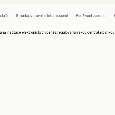
údajů
Stránka s právními informacemi
Používání cookies
ná instituce elektronických peněz regulovaná irskou centrální bankou 