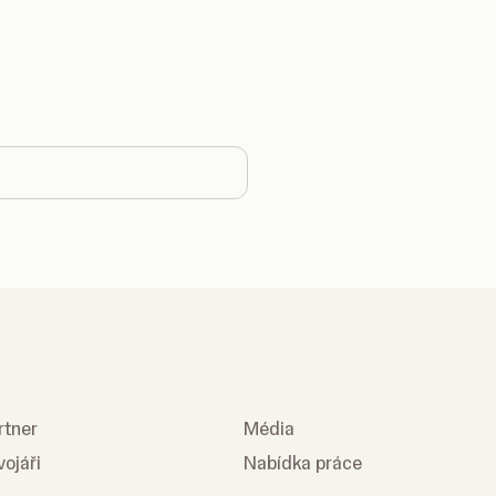
 country
rtner
Média
vojáři
Nabídka práce