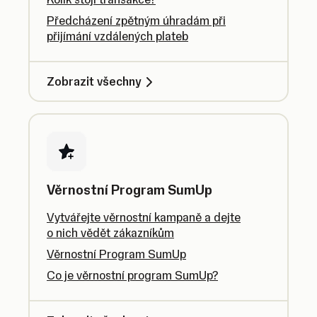
Předcházení zpětným úhradám při
přijímání vzdálených plateb
Zobrazit všechny
Věrnostní Program SumUp
Vytvářejte věrnostní kampaně a dejte
o nich vědět zákazníkům
Věrnostní Program SumUp
Co je věrnostní program SumUp?