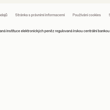
údajů
Stránka s právními informacemi
Používání cookies
ná instituce elektronických peněz regulovaná irskou centrální bankou 