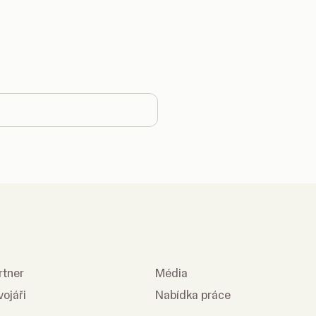
 country
rtner
Média
vojáři
Nabídka práce