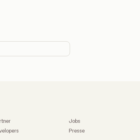
country
rtner
Jobs
velopers
Presse