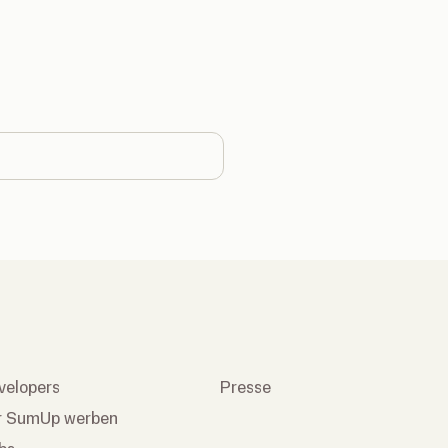
country
velopers
Presse
r SumUp werben