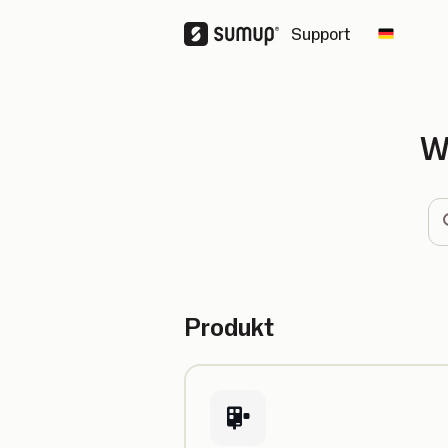
Support
Change 
W
su
Produkt