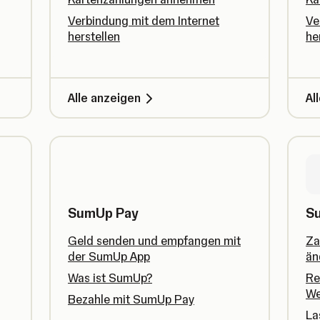
Verbindung mit dem Internet
Ve
herstellen
he
Alle anzeigen
Al
SumUp Pay
S
Geld senden und empfangen mit
Za
der SumUp App
än
Was ist SumUp?
Re
We
Bezahle mit SumUp Pay
La