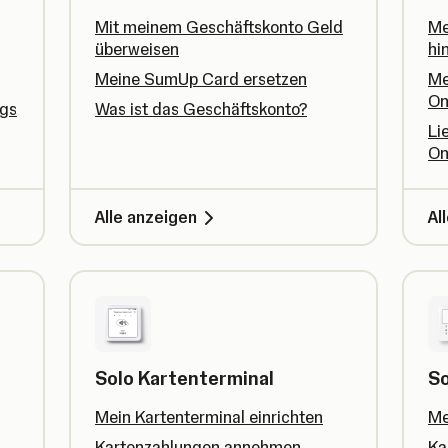
Mit meinem Geschäftskonto Geld
Me
überweisen
hi
Meine SumUp Card ersetzen
Me
On
ngs
Was ist das Geschäftskonto?
Li
On
Alle anzeigen
Al
Solo Kartenterminal
So
Mein Kartenterminal einrichten
Me
Kartenzahlungen annehmen
Ka