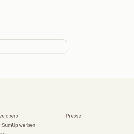
country
velopers
Presse
r SumUp werben