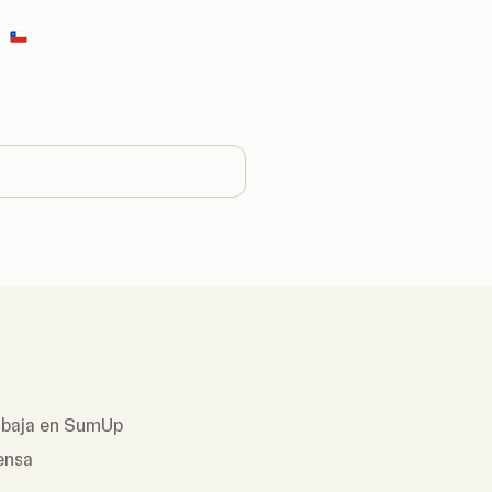
Change country
abaja en SumUp
ensa