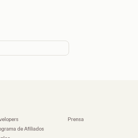
e country
velopers
Prensa
ograma de Afiliados