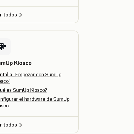
r todos
umUp Kiosco
ntalla "Empezar con SumUp
osco"
ué es SumUp Kiosco?
nfigurar el hardware de SumUp
osco
r todos