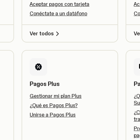
Aceptar pagos con tarjeta
Ac
Conéctate a un datáfono
Co
Ver todos
Ve
Pagos Plus
P
Gestionar mi plan Plus
¿Q
S
¿Qué es Pagos Plus?
¿C
Unirse a Pagos Plus
tr
Pr
pa