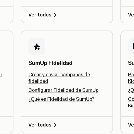
Ver todos
Ve
SumUp Fidelidad
S
i
Crear y enviar campañas de
Pa
fidelidad
Ki
n
Configurar Fidelidad de SumUp
¿Q
¿Qué es Fidelidad de SumUp?
Co
Ki
Ver todos
Ve