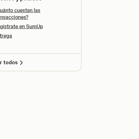
uánto cuestan las
ansacciones?
gístrate en SumUp
trega
r todos