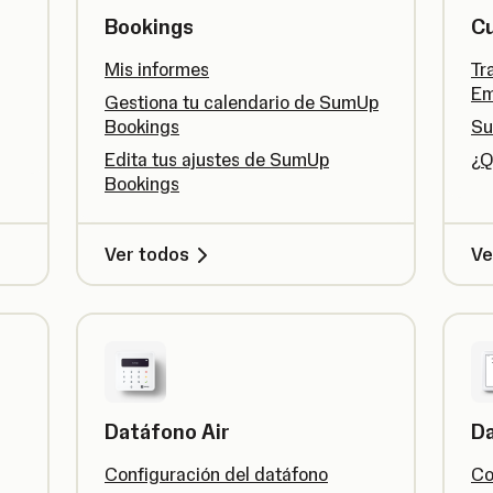
Bookings
Cu
Mis informes
Tr
Em
Gestiona tu calendario de SumUp
Bookings
Su
Edita tus ajustes de SumUp
¿Q
Bookings
Ver todos
Ve
Datáfono Air
Da
Configuración del datáfono
Co