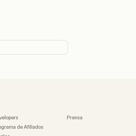
e country
velopers
Prensa
ograma de Afiliados