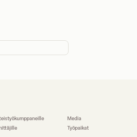
ntry
teistyökumppaneille
Media
ittäjille
Työpaikat