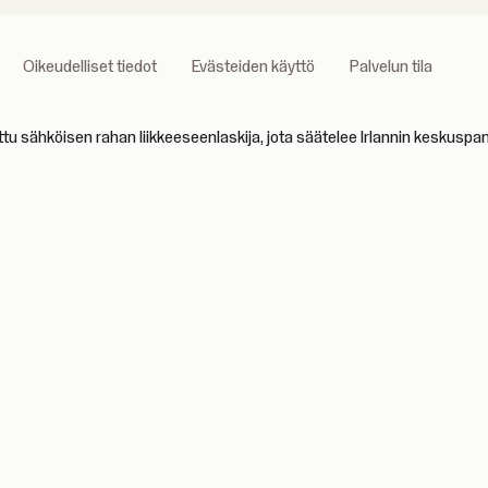
Oikeudelliset tiedot
Evästeiden käyttö
Palvelun tila
u sähköisen rahan liikkeeseenlaskija, jota säätelee Irlannin keskuspa