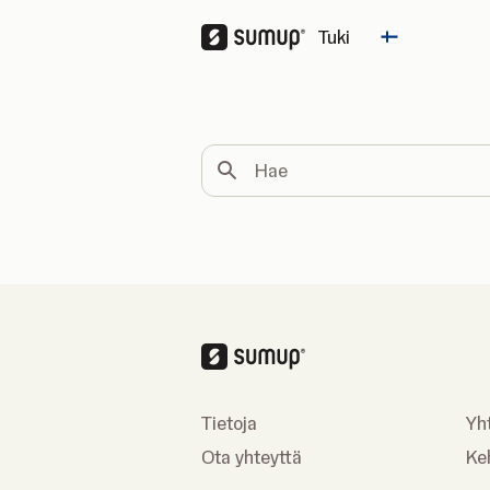
Tuki
Change cou
Hae
Tietoja
Yh
Ota yhteyttä
Keh