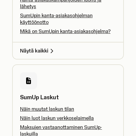
lähetys
SumUpin kanta-asiakasohjelman
käyttöönotto
Mikä on SumUpin kanta-asiakasohjelma?
Näytä kaikki
SumUp Laskut
Näin muutat laskun tilan
Näin luot laskun verkkoselaimella
Maksujen vastaanottaminen SumUp-
laskuilla